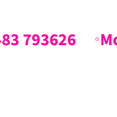
1483 793626
Mo