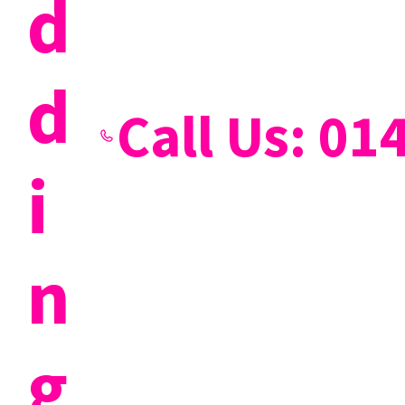
d
d
Call Us: 0
i
n
g